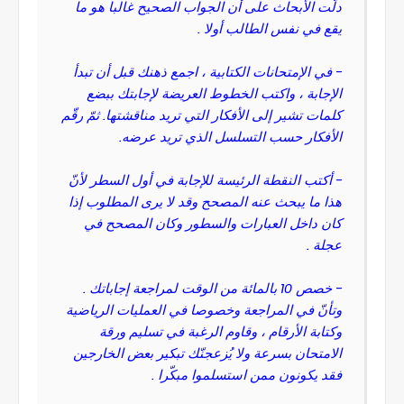
دلّت الأبحاث على أن الجواب الصحيح غالبا هو ما
يقع في نفس الطالب أولا .
- في الإمتحانات الكتابية ، اجمع ذهنك قبل أن تبدأ
الإجابة ، واكتب الخطوط العريضة لإجابتك ببضع
كلمات تشير إلى الأفكار التي تريد مناقشتها. ثمّ رقّم
الأفكار حسب التسلسل الذي تريد عرضه.
- أكتب النقطة الرئيسة للإجابة في أول السطر لأنّ
هذا ما يبحث عنه المصحح وقد لا يرى المطلوب إذا
كان داخل العبارات والسطور وكان المصحح في
عجلة .
- خصص 10 بالمائة من الوقت لمراجعة إجاباتك .
وتأنّ في المراجعة وخصوصا في العمليات الرياضية
وكتابة الأرقام ، وقاوم الرغبة في تسليم ورقة
الامتحان بسرعة ولا يُزعجنّك تبكير بعض الخارجين
فقد يكونون ممن استسلموا مبكّرا .