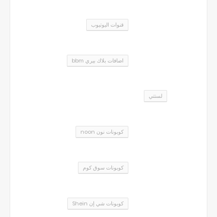
قنوات اليوتيوب
اضافات بلاك بيري bbm
لستتي
كوبونات نون noon
كوبونات سوق كوم
كوبونات شي إن Shein