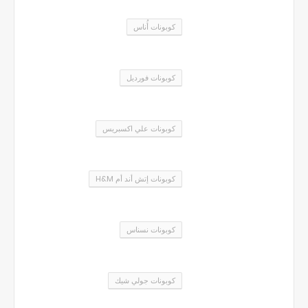
كوبونات أُناس
كوبونات فورديل
كوبونات علي اكسبريس
كوبونات إتش أند أم H&M
كوبونات نسناس
كوبونات جولي شيك