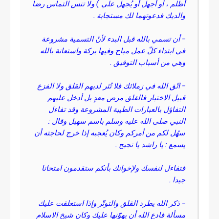
أُظلم ، أو أجهل أو يُجهل علي ) ولا تنس التماس رضا
والديك فدعوتهما لك مستجابة .
- أن تسمي بالله قبل البدء لأنّ التسمية مشروعة
في ابتداء كلّ عمل مباح وفيها بركة واستعانة بالله
وهي من أسباب التوفيق .
- اتّق الله في زملائك فلا تُثر لديهم القلق ولا الفزع
قبيل الاختبار فالقلق مرض معدٍ بل أدخل عليهم
التفاؤل بالعبارات الطيبة المشروعة وقد تفاءل
النبي صلى الله عليه وسلم باسم سهيل وقال :
سهُل لكم من أمركم وكان يُعجبه إذا خرج لحاجته أن
يسمع : يا راشد يا نجيح .
فتفاءل لنفسك ولإخوانك بأنكم ستقدمون امتحانا
جيدا .
- ذكر الله يطرد القلق والتوتّر وإذا استغلقت عليك
مسألة فادع الله أن يهوّنها عليك وكان شيخ الاسلام