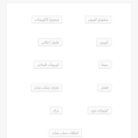
سعودي كوبون
صندوق الكوبونات
كوبون
فاصل اعلاني
سيما
كوبونات المتاجر
فشار
تعارف سناب شات
كوبونات نون
برق
اضافات سناب شات