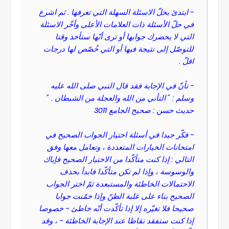
- ابتدئ بحلّ الاسئلة السهلة التي تعرفها . ثم اشرع
في حلّ الأسئلة ذات العلامات الأعلى وأخّر الاسئلة
التي لا يحضرك جوابها أو ترى أنّها ستأخذ وقتا
للتوصّل إلى نتيجة فيها أو التي خُصّص لها درجات
اقلّ .
- تأنّ في الإجابة فقد قال النبي صلى الله عليه
وسلم : " التأني من الله والعجلة من الشيطان . "
حديث حسن : صحيح الجامع 3011
- فكّر جيدا في أسئلة اختيار الجواب الصحيح في
امتحانات الخيارات المتعددة ، وتعامل معها وفق
التالي : إذا كنت متأكّدا من الاختيار الصحيح فإياك
والوسوسة ، وإذا لم تكن متأكّدا فابدأ بحذف
الاحتمالات الخاطئة والمستبعدة ثمّ اختر الجواب
الصحيح بناء على غلبة الظنّ وإذا خمّنت جوابا
صحيحا فلا تغيّره إلا إذا تأكّدت أنّه خاطئ - خصوصا
إذا كنت ستفقد نقاطا عند الإجابة الخاطئة - ، وقد