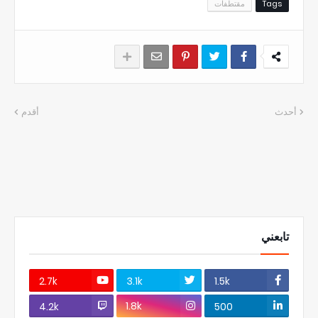
Tags
مقتطفات
أحدث
أقدم
تابعني
2.7k
3.1k
1.5k
1.8k
4.2k
500