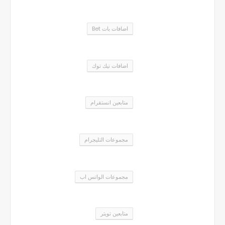
اضافات بات Bet
اضافات تيك توك
متابعين انستقرام
مجموعات التليجرام
مجموعات الواتس اب
متابعين تويتر