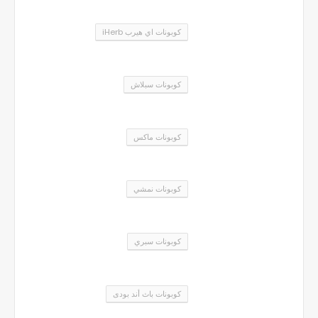
كوبونات اي هيرب iHerb
كوبونات سبلاش
كوبونات ماكس
كوبونات نمشي
كوبونات سبري
كوبونات باث أند بودى