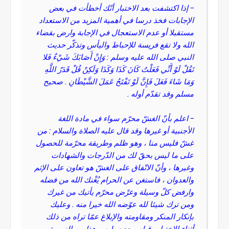
- إذا اكتشفت بعد الاختبار أنّك أخطأت في بعض
الإجابات فخذ درسا في أهمية المزيد من الاستعداد
مستقبلا أو عدم الاستعجال في الإجابة وارض بقضاء
الله ولا تقع فريسة للإحباط واليأس وتذكّر حديث
النبي صلى الله عليه وسلم : وَإِنْ أَصَابَكَ شَيْءٌ فَلا
تَقُلْ لَوْ أَنِّي فَعَلْتُ كَانَ كَذَا وَكَذَا وَلَكِنْ قُلْ قَدَرُ اللَّهِ
وَمَا شَاءَ فَعَلَ فَإِنَّ لَوْ تَفْتَحُ عَمَلَ الشَّيْطَانِ . صحيح
مسلم وقد تقدّم أوله .
- اعلم بأنّ الغشّ محرّم سواء في مادة اللغة
الأجنبية أو غيرها وقد قال عليه الصلاة والسلام : من
غشّ فليس منا ، وهو ظلم وطريقة محرّمة للحصول
على ما ليس بحقّ لك من الدّرجات والشهادات
وغيرها ، وأنّ الاتّفاق على الغشّ هو تعاون على الإثم
والعدوان ، فاستغن عن الحرام يُغْنك الله من فضله
وارفض كلّ وسيلة وعرْض محرّم يأتيك من غيرك
ومن ترك شيئا لله عوّضه الله خيرا منه . وعليك
بإنكار المنكر ومقاومته والإبلاغ عمّا تراه من ذلك
أثناء الاختبار وقبله وبعده وليس هذا من النميمة