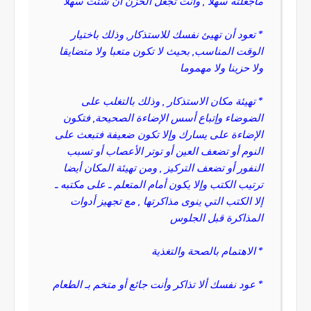
ماجعلته سهلا , وأنت تجعل الحزن ان شئت سهلا "
* تعود أن تهيئ نفسك للاستذكار, وذلك باختيار
الوقت المناسب, بحيث لا تكون متعبا ولا متضايقا
ولا حزينا ولا مهموما
* تهيئة مكان الاستذكار , وذلك بالتغلب على
الضوضاء وإتباع أسس الإضاءة الصحيحة, فتكون
الإضاءة على يسارك وإلا تكون ضعيفة فتبعث على
النوم أو تضعف العين أو توتر الأعصاب أو تسبب
النفور أو تضعف التركيز , ومن تهيئة المكان أيضا
ترتيب الكتب وإلا يكون أمام المتعلم ـ على مكتبه ـ
إلا الكتب التي ينوى مذاكرتها , مع تجهيز أدوات
المذاكرة قبل الجلوس
* الاهتمام بالصحة والتغذية
* عود نفسك ألا تذاكر وأنت جائع أو متخم بـ الطعام