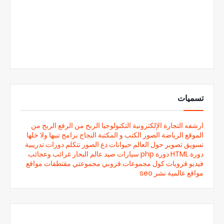
تسميات
ارشفه
التجارة الإلكترونية
التكنولوجيا
الربح من الرفع
الربح من
الموقع
الرياضة
الصور
الكتب و المكتبة
النجاح
برامج
تبيها ولا خلها
تسويق
تصوير
حول العالم
حيوانات
دع الصور تتكلم
دورات تدريبية
دورة HTML
دورة php
سيارات
صيد
عالم البحار
غرائب وعجائب
فيديو
قرويات
كول
مجموعات.قروبي
مجموعتي
مقتطفات
مواقع
مواقع عالمية
نشر
seo