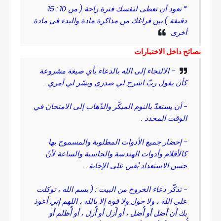
* تعود أن تعطى لنفسك فترة راحة ( من 10 : 15
دقيقة ) بين فراغك من مذاكرة مادة والبدء في مادة
أخرى
نصائح داخل الاختبارات
- الالتجاء إلى الله بالدعاء بأي صيغة مشروعة
كأن يقول ربّ اشرح لي صدري ويسّر لي أمري .
- أن يستعدّ بالنوم المبكّر والذّهاب إلى الامتحان في
الوقت المحدد .
- إحضار جميع الأدوات المطلوبة والمسموح بها
كالأقلام وأدوات الهندسة والحاسبة والساعة لأنّ
حسن الاستعداد يُعين على الإجابة .
- تذكّر دعاء الخروج من البيت : ( بسم الله ، توكلت
على الله ، ولا حول ولا قوة إلا بالله ، اللهم إني أعوذ
بك أن أضل أو أُضل ، أو أَزل أو أُزل ، أو أًظلم أو